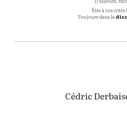
D’ailleurs, rac
Être à vos coté
Toujours dans la
dis
http
Cédric Derbais