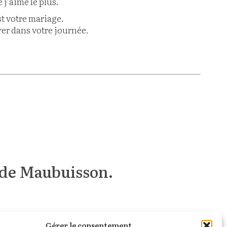
 j’aime le plus.
st votre mariage.
er dans votre journée.
iage/
 de Maubuisson.
Gérer le consentement