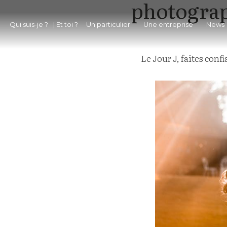
photogra
Qui suis-je ?
Un particulier
Une entreprise
News
Le Jour J, faites conf