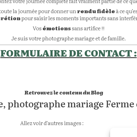
ontez votre journée complète fait vraiment partie de ce que
s toute la journée pour donner un
rendu fidèle
à ce qu’e
crétion
pour saisir les moments importants sans interfér
Vos
émotions
sans artifice !!
Je suis votre photographe mariage et de famille.
FORMULAIRE DE CONTACT :
s://www.cedric-derbaise.com/portfolio/photographe-mar
Retrouvez le contenu du Blog
ICI
e, photographe mariage Ferme
Allez voir d’autres images :
INSTAGRAM