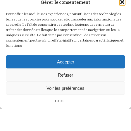
Gérer le consentement
Pour offrir les meilleures expériences, nous utilisons des technologies
telles que les cookies pour stocker et/ou accéder aux informations des
appareils. Le fait de consentir à ces technologies nous permettra de
traiter des données telles que le comportement de navigation ou les ID
uniques sur ce site. Le fait de ne pas consentir ou de retirer son
consentement peut avoir un effet négatif sur certaines caractéristiques et
fonctions.
Accepter
Refuser
Voir les préférences
BIENVENUE AU STUDIO
En plein centre de Noailles, 6 rue de Calais,
découvrez un studio photo de 70 m² pensé