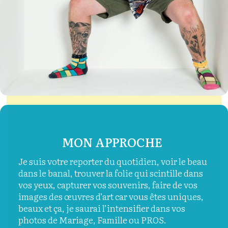
MON APPROCHE
Je suis votre reporter du quotidien, voir le beau
dans le banal, trouver la folie qui scintille dans
vos yeux, capturer vos souvenirs, faire de vos
images des œuvres d’art car vous êtes uniques,
beaux et ça, je saurai l’intensifier dans vos
photos de Mariage, Famille ou PROS.