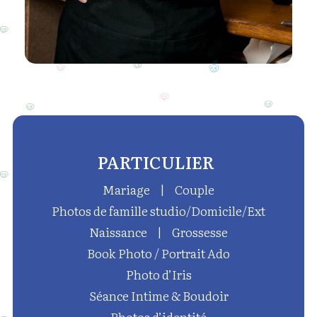
PARTICULIER
Mariage
|
Couple
Photos de famille studio/Domicile/Ext
Naissance
|
Grossesse
Book Photo / Portrait Ado
Photo d’Iris
Séance Intime & Boudoir
Photos d’identité