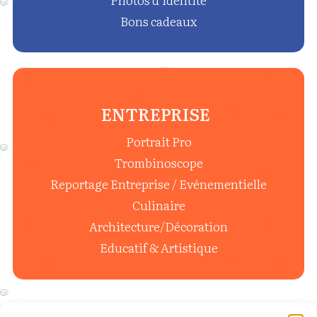
Bons cadeaux
ENTREPRISE
Portrait Pro
Trombinoscope
Reportage Entreprise / Evénementielle
Culinaire
Architecture/Décoration
Educatif & Artistique