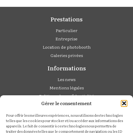
Prestations
Particulier
Entreprise
Location de photobooth
Galeries privées
Informations
Les news
Mentions légales
Politique de confidentialité
Gérer le consentement
Cédric Derbaise
Pour offrir les meilleures expériences, nous utilisons des technologies
Studio Photo :
telles que les cookies pour stocker et/ou accéder aux informations des
appareils. Le fait de consentir à ces technologies nous permettra de
6 rue de Calais,
traiter des données telles que le comportement de navigation ou les ID