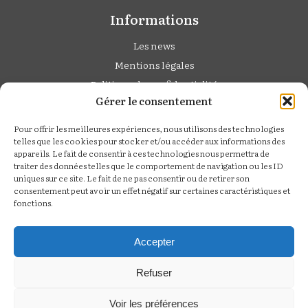
Informations
Les news
Mentions légales
Politique de confidentialité
Gérer le consentement
Cédric Derbaise
Pour offrir les meilleures expériences, nous utilisons des technologies
Studio Photo :
telles que les cookies pour stocker et/ou accéder aux informations des
appareils. Le fait de consentir à ces technologies nous permettra de
6 rue de Calais,
traiter des données telles que le comportement de navigation ou les ID
60430 Noailles
uniques sur ce site. Le fait de ne pas consentir ou de retirer son
consentement peut avoir un effet négatif sur certaines caractéristiques et
Tel :
06 07 78 99 94
fonctions.
Suivez moi
Accepter
Refuser
Voir les préférences