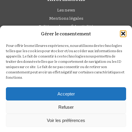
Les news
Mentions légales
Politique de confidentialité
Gérer le consentement
Cédric Derbaise
Pour offrir les meilleures expériences, nous utilisons des technologies
Studio Photo :
telles que les cookies pour stocker et/ou accéder aux informations des
appareils. Le fait de consentir à ces technologies nous permettra de
6 rue de Calais,
traiter des données telles que le comportement de navigation ou les ID
60430 Noailles
uniques sur ce site. Le fait de ne pas consentir ou de retirer son
consentement peut avoir un effet négatif sur certaines caractéristiques et
Tel :
06 07 78 99 94
fonctions.
Suivez moi
Accepter
Refuser
Voir les préférences